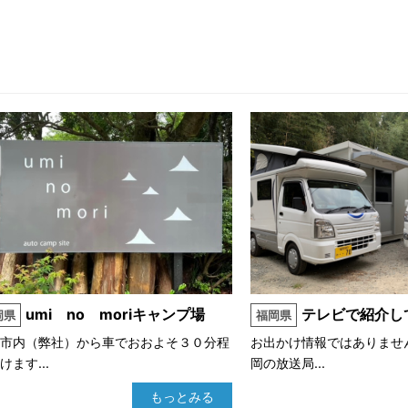
umi no moriキャンプ場
テレビで紹介して頂きまし
岡県
福岡県
岡市内（弊社）から車でおおよそ３０分程
お出かけ情報ではありませ
けます...
岡の放送局...
もっとみる