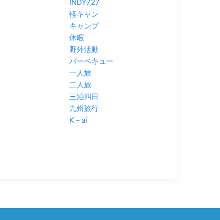
INDY727
軽キャン
キャンプ
休暇
野外活動
バーベキュー
一人旅
二人旅
三泊四日
九州旅行
K－ai