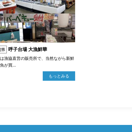
呼子台場 大漁鮮華
賀県
こは漁協直営の販売所で、当然ながら新鮮
魚が買...
もっとみる