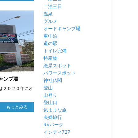
二泊三日
温泉
グルメ
オートキャンプ場
車中泊
道の駅
トイレ完備
特産物
絶景スポット
パワースポット
ャンプ場
神社仏閣
登山
は２０２０年にオ
山登り
登山口
もっとみる
気ままな旅
夫婦旅行
RVパーク
インディ727