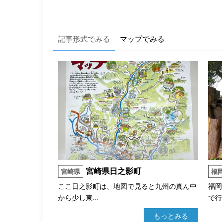
記事形式でみる
マップでみる
宮崎県日之影町
宮崎県
福
ここ日之影町は、地図で見ると九州の真ん中
福
から少し東...
で行
もっとみる