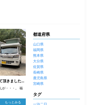
都道府県
山口県
福岡県
熊本県
大分県
佐賀県
長崎県
鹿児島県
た。バリはやzip！
宮崎県
んが・・・。 福
タグ
もっとみる
一泊二日