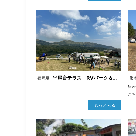
平尾台テラス RVパーク＆ドッグラン
福岡県
熊
熊
こち
もっとみる