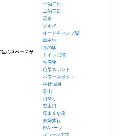
一泊二日
二泊三日
温泉
グルメ
オートキャンプ場
車中泊
道の駅
芝生のスペースが
トイレ完備
特産物
絶景スポット
パワースポット
神社仏閣
登山
山登り
登山口
気ままな旅
夫婦旅行
RVパーク
インディ727