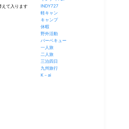
INDY727
替えて入ります
軽キャン
キャンプ
休暇
野外活動
バーベキュー
一人旅
二人旅
三泊四日
九州旅行
K－ai