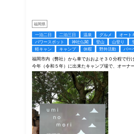
福岡県
一泊二日
二泊三日
温泉
グルメ
オート
パワースポット
神社仏閣
登山
山登り
軽キャン
キャンプ
休暇
野外活動
バー
福岡市内（弊社）から車でおおよそ３０分程で行
今年（令和５年）に出来たキャンプ場で、オーナ