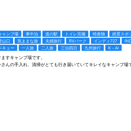
キャンプ場
車中泊
道の駅
トイレ完備
特産物
絶景スポ
登山口
気ままな旅
夫婦旅行
RVパーク
インディ727
IN
ベキュー
一人旅
二人旅
三泊四日
九州旅行
K－AI
けますキャンプ場です。
ーさんの手入れ、清掃がとても行き届いていてキレイなキャンプ場