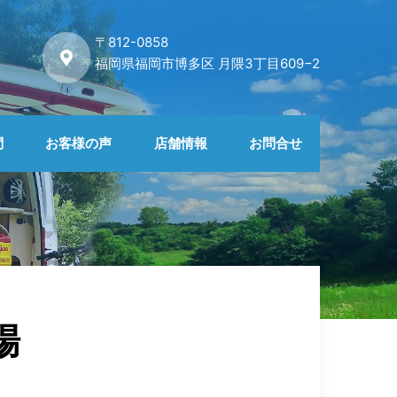
〒812-0858
福岡県福岡市博多区 月隈3丁目609−2
問
お客様の声
店舗情報
お問合せ
場