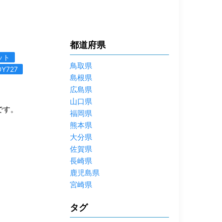
都道府県
ット
鳥取県
DY727
島根県
広島県
山口県
です。
福岡県
熊本県
大分県
佐賀県
長崎県
鹿児島県
宮崎県
タグ